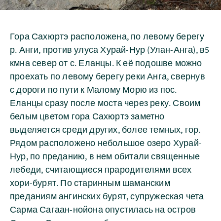
Гора Сахюртэ расположена, по левому берегу
р. Анги, против улуса Хурай-Нур (Улан-Анга), в5
кмна север от с. Еланцы. К её подошве можно
проехать по левому берегу реки Анга, свернув
с дороги по пути к Малому Морю из пос.
Еланцы сразу после моста через реку. Своим
белым цветом гора Сахюртэ заметно
выделяется среди других, более темных, гор.
Рядом расположено небольшое озеро Хурай-
Нур, по преданию, в нем обитали священные
лебеди, считающиеся прародителями всех
хори-бурят. По старинным шаманским
преданиям ангинских бурят, супружеская чета
Сарма Сагаан-нойона опустилась на остров