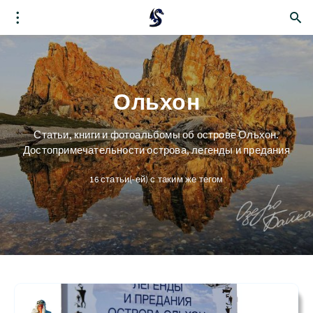
Ольхон
Статьи, книги и фотоальбомы об острове Ольхон.
Достопримечательности острова, легенды и предания
16 статьи(-ей) с таким же тегом