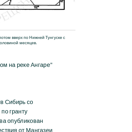
отом вверх по Нижней Тунгуске с 
половиной месяцев.
ом на реке Ангаре"
в Сибирь со
 по гранту
тва опубликован
ествия от Мангазеи