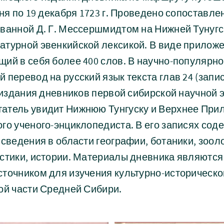
юня по 19 декабря 1723 г. Проведено сопоставле
ванной Д. Г. Мессершмидтом на Нижней Тунугск
атурной эвенкийской лексикой. В виде прилож
ий в себя более 400 слов. В научно-популярно
перевод на русский язык текста глав 24 (запись
о издания дневников первой сибирской научной 
тель увидит Нижнюю Тунгуску и Верхнее Прилен
го ученого-энциклопедиста. В его записях сод
 сведения в области географии, ботаники, зоол
истики, истории. Материалы дневника являютс
сточником для изучения культурно-историческог
ой части Средней Сибири.