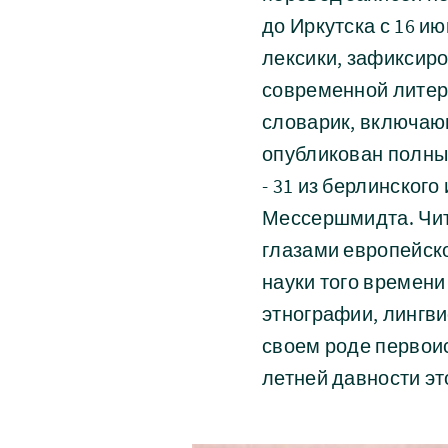
до Иркутска с 16 и
лексики, зафиксиро
современной литер
словарик, включающ
опубликован полный 
- 31 из берлинског
Мессершмидта. Чита
глазами европейско
науки того времени
этнографии, лингв
своем роде пер­вои
летней давности эт