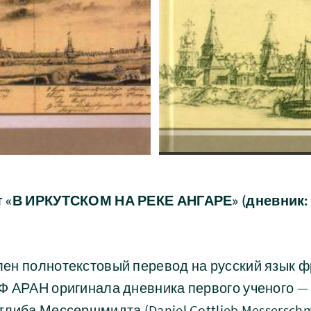
т «В ИРКУТСКОМ НА РЕКЕ АНГАРЕ» (дневник: 
ен полнотекстовый перевод на русский язык 
Ф АРАН оригинала дневника первого ученого —
либа Мессершмидта (Daniel Gottlieb Messerschmi