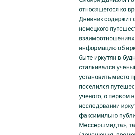
относящегося ко вр
Дневник содержит 
немецкого путешест
взаимоотношениях 
информацию об ирку
быте иркутян в буд
сталкивался учены
установить место п
поселился путешес
ученого, о первом 
исследовании ирку
факсимильно публи
Мессершмидта», та
(доношения, проме