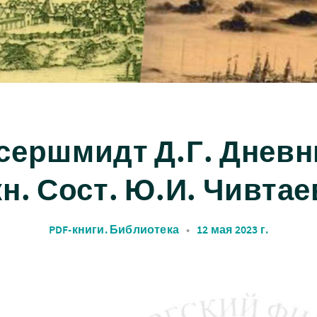
сершмидт Д.Г. Дневни
кн. Сост. Ю.И. Чивтае
PDF-книги. Библиотека
•
12 мая 2023 г.