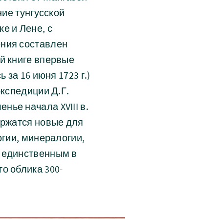
ние тунгусской
е и Лене, с
ения составлен
й книге впервые
 за 16 июня 1723 г.)
экспедиции Д.Г.
ье начала XVIII в.
ержатся новые для
огии, минералогии,
я единственным в
о облика 300-