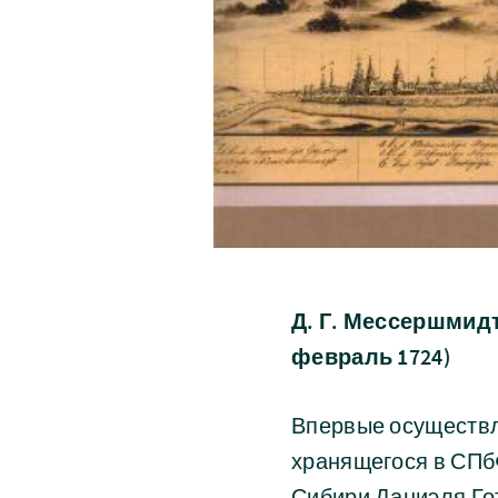
Д. Г. Мессершмид
февраль 1724)
Впервые осуществл
хранящегося в СПб
Сибири Даниэля Гот