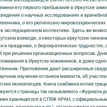
емени его первого пребывания в Иркутске зимой
сведения о научных исследованиях и врачебно
венника, о его религиозно-мировоззренческих
в экспедиционном коллективе. Здесь же можно
тском воеводе, о некоторых иркутских чиновни
ни и праздники, о бюрократических трудностях,
й при решении организационных вопросов. Дне
роживания в Иркутске кожевников, в доме одно
твенник. Приложения дают расширенные сведе
научном изучении останков мамонта, об участии
тских иконописцев. Книга снабжена иллюстрац
куются страницы так называемого «Журнала д
кже хранящегося в СПбФ АРАН, с официальны
мории, резолюции и пр.), относящимися ко вре