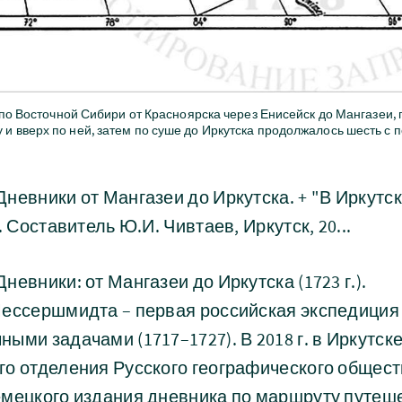
о Восточной Сибири от Красноярска через Енисейск до Мангазеи, п
 и вверх по ней, затем по суше до Иркутска продолжалось шесть с 
невники от Мангазеи до Иркутска. + "В Иркутск
. Составитель Ю.И. Чивтаев, Иркутск, 20...
евники: от Мангазеи до Иркутска (1723 г.).
Мессершмидта – первая российская экспедиция 
ыми задачами (1717–1727). В 2018 г. в Иркутске
го отделения Русского географического общес
емецкого издания дневника по маршруту путеш