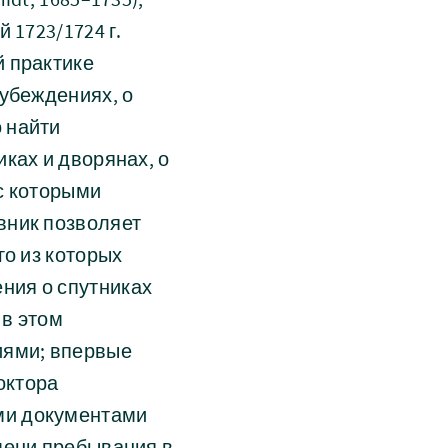
 1723/1724 г.
й практике
 убеждениях, о
 найти
ках и дворянах, о
 с которыми
вник позволяет
го из которых
ния о спутниках
 в этом
иями; впервые
октора
ми документами
мени пребывания в