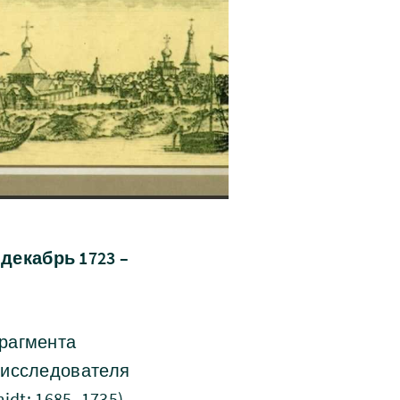
декабрь 1723 –
фрагмента
 исследователя
dt; 1685–1735),