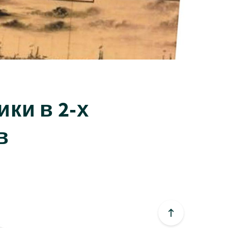
ки в 2-х
в