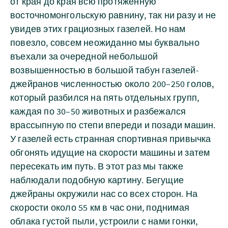
от края до края всю протяжённую
восточномонгольскую равнину, так ни разу и не
увидев этих грациозных газелей. Но нам
повезло, совсем неожиданно мы буквально
въехали за очередной небольшой
возвышенностью в большой табун газелей-
джейранов численностью около 200–250 голов,
который разбился на пять отдельных групп,
каждая по 30–50 животных и разбежался
врассыпную по степи впереди и позади машин.
У газелей есть странная спортивная привычка
обгонять идущие на скорости машины и затем
пересекать им путь. В этот раз мы также
наблюдали подобную картину. Бегущие
джейраны окружили нас со всех сторон. На
скорости около 55 км в час они, поднимая
облака густой пыли, устроили с нами гонки,