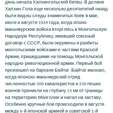
день начала Халхингольской битвы. В долине
Халхин-Гола еще несколько десятилетий назад
были видны следы знаменитых боев в мае,
июле и августе 1939 года, когда японо-
маньчжурские войска вторглись в Монгольскую
Народную Республику, имевшей союзный
договор с СССР, были окружены и разбиты
монгольскими войсками и частями Красной
Армии, пришедшими на помощь Монгольской
народно-революционной армии. Первый бой
произошел на бархане Байтаг (Байтаг манхан),
когда японско-маньчжурский отряд
численностью 500 кавалеристов и 250 пеших
воинов проникли на глубину 15 км от границы
на территорию Монголии и напал на заставу.
Особенно крупные бои происходили в августе
между 6-й японской армией и советской 1-й