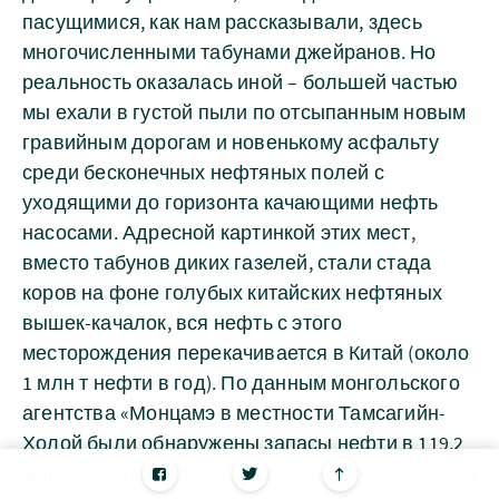
пасущимися, как нам рассказывали, здесь
многочисленными табунами джейранов. Но
реальность оказалась иной – большей частью
мы ехали в густой пыли по отсыпанным новым
гравийным дорогам и новенькому асфальту
среди бесконечных нефтяных полей с
уходящими до горизонта качающими нефть
насосами. Адресной картинкой этих мест,
вместо табунов диких газелей, стали стада
коров на фоне голубых китайских нефтяных
вышек-качалок, вся нефть с этого
месторождения перекачивается в Китай (около
1 млн т нефти в год). По данным монгольского
агентства «Монцамэ в местности Тамсагийн-
Холой были обнаружены запасы нефти в 119,2
млн. тонн. «По объему запасов нефти Монголия