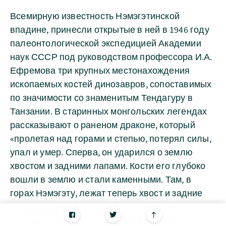
Всемирную известность Нэмэгэтинской
впадине, принесли открытые в ней в 1946 году
палеонтологической экспедицией Академии
наук СССР под руководством профессора И.А.
Ефремова три крупных местонахождения
ископаемых костей динозавров, сопоставимых
по значимости со знаменитым Тендагуру в
Танзании. В старинных монгольских легендах
рассказывают о раненом драконе, который
«пролетая над горами и степью, потерял силы,
упал и умер. Сперва, он ударился о землю
хвостом и задними лапами. Кости его глубоко
вошли в землю и стали каменными. Там, в
горах Нэмэгэту, лежат теперь хвост и задние
лапы дракона. Голова же с туловищем упали
дальше на полтора дня пути, в горах Тост-Уул.