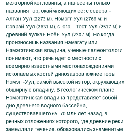
межгорной котловины, а нанесены только
названия гор, окаймляющих её: с севера –
Алтан-Уул (2273 м), Нэмэгт-Уул (2766 м) и
Сэврэй-Уул (2631 м), с юга – Тост-Уул (2517 м) и
древний вулкан Ноён-Уул (2307 м). Но когда
произносишь названия Нэмэгэту или
Нэмэгэтинская впадина, ученые-палеонтологи
понимают, что речь идет о местности с
всемирно известными местонахождениями
ископаемых костей динозавров южнее горы
Нэмэгт-Уул, самой высокой из гор, окружающих
обширную впадину. В геологическом плане
Нэмэгэтинская впадина представляет собой
дно древнего водного бассейна,
существовавшего 65–70 млн лет назад, в
речных отложениях которого, где древние реки
замедляли течение, образовались знаменитые