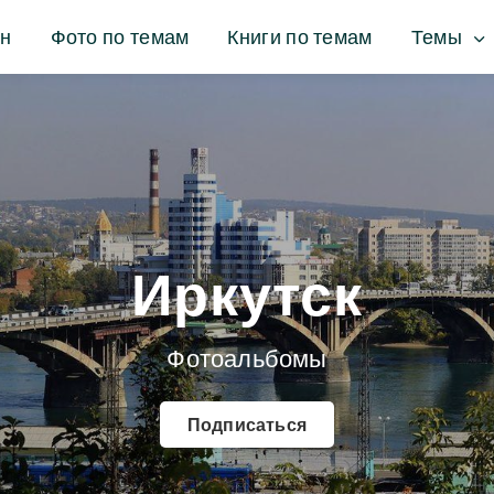
ин
Фото по темам
Книги по темам
Темы
Иркутск
Фотоальбомы
Подписаться