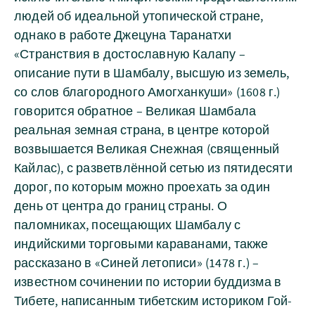
людей об идеальной утопической стране,
однако в работе Джецуна Таранатхи
«Странствия в достославную Калапу –
описание пути в Шамбалу, высшую из земель,
со слов благородного Амогханкуши» (1608 г.)
говорится обратное – Великая Шамбала
реальная земная страна, в центре которой
возвышается Великая Снежная (священный
Кайлас), с разветвлённой сетью из пятидесяти
дорог, по которым можно проехать за один
день от центра до границ страны. О
паломниках, посещающих Шамбалу с
индийскими торговыми караванами, также
рассказано в «Синей летописи» (1478 г.) –
известном сочинении по истории буддизма в
Тибете, написанным тибетским историком Гой-