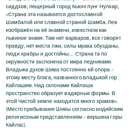
сиддхов, пещерный город Кьюнглунг Нулкар,
«Страна эта называется достославной
Шамбалой или славной страной Шамба. Лев
изображён на её знамени, известном как
львиное знамя. Там нет варваров, все говорят
правду, нет места лжи, силы мрака обузданы,
люди храбры и достойны… Страна та по
окружности заслонена от мира ледниками.
Владыка духов Шива постоянно ей опора –
этому месту блага, названного владыкой гор
Кайлашем. Над склонами Кайлаша
пространство образует ваджрные формы. В
этой Чистой земле находится много храмов».
(Место пребывания Шивы согласно индийским
религиозным представлениям – вершина горы
Кайлас).