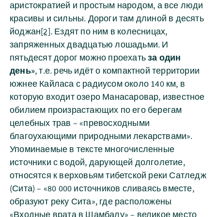
аристократией и простым народом, а все люди
красивы и сильны. Дороги там длиной в десять
йоджан
[2]
. Ездят по ним в колесницах,
запряженных двадцатью лошадьми. И
пятьдесят дорог можно проехать
за один
день»
, т.е. речь идёт о компактной территории
южнее Кайласа с радиусом около 140 км, в
которую входит озеро Манасаровар, известное
обилием произрастающих по его берегам
целебных трав – «превосходными
благоухающими природными лекарствами».
Упоминаемые в тексте многочисленные
источники с водой, дарующей долголетие,
относятся к верховьям тибетской реки Сатледж
(Сита) – «80 000 источников сливаясь вместе,
образуют реку Сита», где расположены
«Входные врата в Шамбалу» – великое место