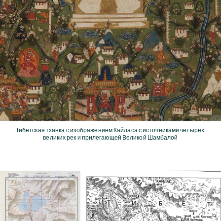
Тибетская тханка с изображением Кайласа с источниками четырёх 
великих рек и прилегающей Великой Шамбалой