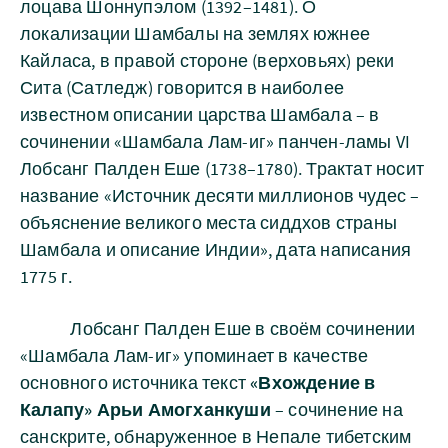
лоцава Шоннупэлом (1392–1481). О
локализации Шамбалы на землях южнее
Кайласа, в правой стороне (верховьях) реки
Сита (Сатледж) говорится в наиболее
известном описании царства Шамбала – в
сочинении «Шамбала Лам-иг» панчен-ламы VI
Лобсанг Палден Еше (1738–1780). Трактат носит
название «Источник десяти миллионов чудес –
объяснение великого места сиддхов страны
Шамбала и описание Индии», дата написания
1775 г.
Лобсанг Палден Еше в своём сочинении
«Шамбала Лам-иг» упоминает в качестве
основного источника текст
«Вхождение в
Калапу» Арьи Амогханкуши
– сочинение на
санскрите, обнаруженное в Непале тибетским