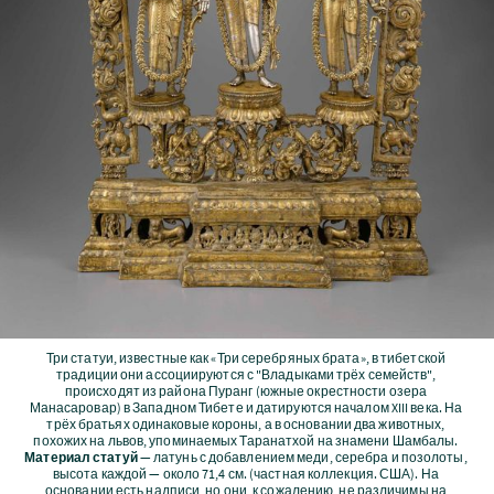
Три статуи, известные как «Три серебряных брата», в тибетской 
традиции они ассоциируются с "Владыками трёх семейств", 
происходят из района Пуранг (южные окрестности озера 
Манасаровар) в Западном Тибете и датируются началом XIII века. На 
трёх братьях одинаковые короны, а в основании два животных, 
похожих на львов, упоминаемых Таранатхой на знамени Шамбалы. 
Материал статуй
 — латунь с добавлением меди, серебра и позолоты, 
высота каждой — около 71,4 см. (частная коллекция. США). На 
основании есть надписи, но они, к сожалению, не различимы на 