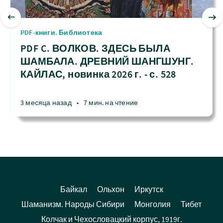
PDF-книги. Библиотека
PDF C. ВОЛКОВ. ЗДЕСЬ БЫЛА
ШАМБАЛА. ДРЕВНИЙ ШАНГШУНГ.
КАЙЛАС, новинка 2026 г. - с. 528
3 месяца назад
•
7 мин. на чтение
Байкал
Ольхон
Иркутск
Шаманизм. Народы Сибири
Монголия
Тибет
Колчак и Чехословацкий корпус, 1919г.