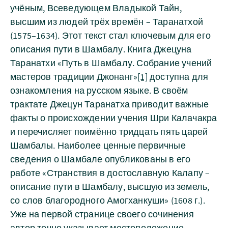
учёным, Всеведующем Владыкой Тайн,
высшим из людей трёх времён – Таранатхой
(1575–1634). Этот текст стал ключевым для его
описания пути в Шамбалу. Книга Джецуна
Таранатхи «Путь в Шамбалу. Собрание учений
мастеров традиции Джонанг»
[1]
доступна для
ознакомления на русском языке. В своём
трактате Джецун Таранатха приводит важные
факты о происхождении учения Шри Калачакра
и перечисляет поимённо тридцать пять царей
Шамбалы. Наиболее ценные первичные
сведения о Шамбале опубликованы в его
работе «Странствия в достославную Калапу –
описание пути в Шамбалу, высшую из земель,
со слов благородного Амогханкуши» (1608 г.).
Уже на первой странице своего сочинения
автор точно указывает местоположение