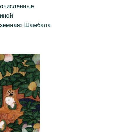
гочисленные
чиной
 «земная» Шамбала