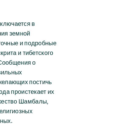
ключается в
ния земной
 точные и подробные
крита и тибетского
 Сообщения о
авильных
желающих постичь
сюда проистекает их
яжество Шамбалы,
религиозных
ёных.