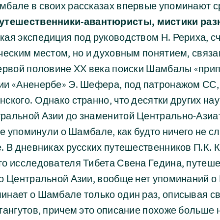
мбале в своих рассказах впервые упоминают 
путешественники-авантюристы, мистики раз
кая экспедиция под руководством Н. Рериха, 
ческим местом, но и духовным понятием, связ
первой половине ХХ века поиски Шамбалы «при
ии «Аненербе» Э. Шефера, под патронажом СС, 
ского. Однако странно, что десятки других на
ральной Азии до знаменитой Центрально-Азиа
 не упоминули о Шамбале, как будто ничего не с
. В дневниках русских путешественников П.К. К
го исследователя Тибета Свена Гедина, путеш
о Центральной Азии, вообще нет упоминаний о
инает о Шамбале только один раз, описывая с
тангутов, причем это описание похоже больше н