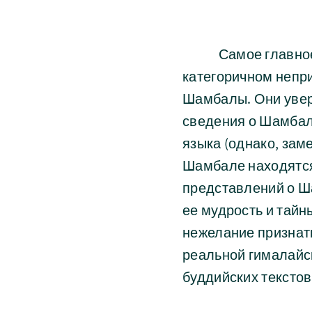
Самое главное за
категоричном непр
Шамбалы. Они уверо
сведения о Шамбале
языка (однако, зам
Шамбале находятся 
представлений о Ш
ее мудрость и тайн
нежелание признат
реальной гималайск
буддийских текстов