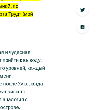
мной, по
рта Труд» (мой
я и чудесная
 прийти к выводу,
го уровней, каждый
емени.
после XV в., когда
малайского
 аналогия с
острове.