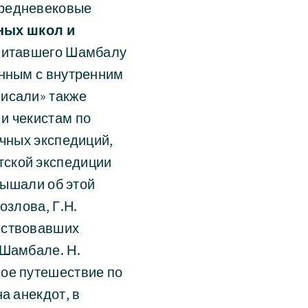
средневековые
ных школ и
считавшего Шамбалу
анным с внутренним
писали» также
и чекистам по
учных экспедиций,
тской экспедиции
лышали об этой
озлова, Г.Н.
ествовавших
 Шамбале. Н.
вое путешествие по
а анекдот, в