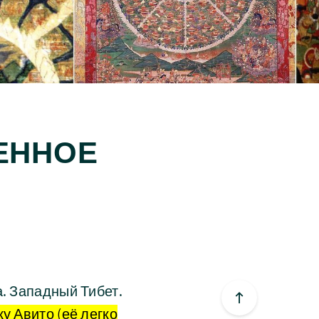
ЕННОЕ
а. Западный Тибет.
у Авито (её легко