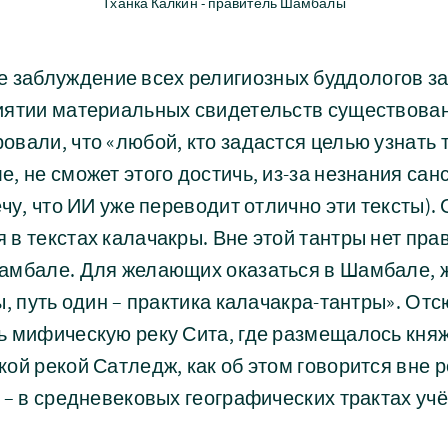
Тханка Калкин - правитель Шамбалы
блуждение всех религиозных буддологов за
иятии материальных свидетельств существова
вали, что «любой, кто задастся целью узнать
, не сможет этого достичь, из-за незнания санс
ечу, что ИИ уже переводит отлично эти тексты).
в текстах калачакры. Вне этой тантры нет пр
амбале. Для желающих оказаться в Шамбале, 
ы, путь один – практика калачакра-тантры». От
ь мифическую реку Сита, где размещалось кн
ой рекой Сатледж, как об этом говорится вне 
 – в средневековых географических трактах уч