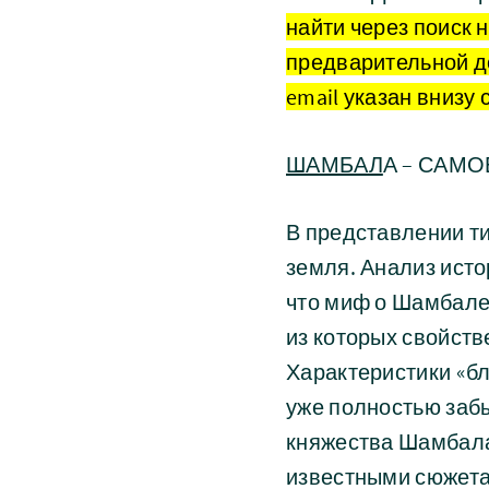
найти через поиск н
предварительной до
email указан внизу 
ШАМБАЛ
А – САМ
В представлении т
земля. Анализ исто
что миф о Шамбале
из которых свойст
Характеристики «бл
уже полностью заб
княжества Шамбала
известными сюжета