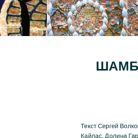
ШАМБ
Текст Сергей Волко
Кайлас. Долина Гару