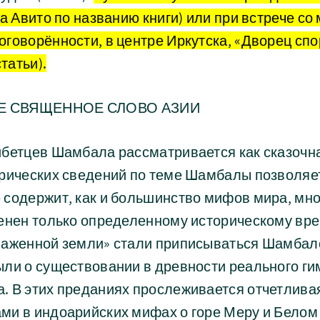
а Авито по названию книги) или при встрече со 
говорённости, в центре Иркутска, «Дворец спо
статьи).
ОЕ СВЯЩЕННОЕ СЛОВО АЗИИ
ибетцев Шамбала рассматривается как сказочна
рических сведений по теме Шамбалы позволяет
 содержит, как и большинство мифов мира, мно
венен только определенному историческому вр
аженной земли» стали приписываться Шамбале 
ыли о существовании в древности реального ги
. В этих преданиях прослеживается отчетливая
ми в индоарийских мифах о горе Меру и Белом 