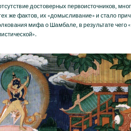
отсутствие достоверных первоисточников, мно
тех же фактов, их «домысливание» и стало при
олкования мифа о Шамбале, в результате чего
мистической».