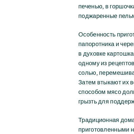
печенью, в горшочк
поджаренные пель
Особенность пригот
папоротника и чере
в духовке картошка
одному из рецептов
солью, перемешива
Затем втыкают их в
способом мясо дол
грызть для поддерж
Традиционная дома
приготовленными н