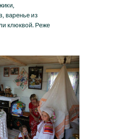
жики,
, варенье из
или клюквой. Реже