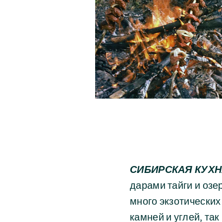
СИБИРСКАЯ КУХН
дарами тайги и озе
много экзотических
камней и углей, та