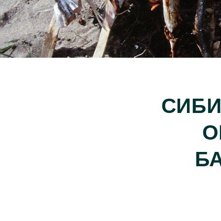
СИБИ
О
Б