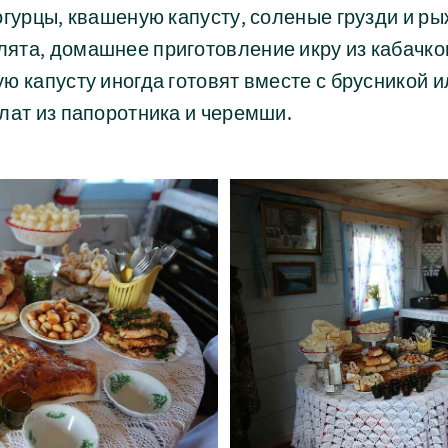
огурцы, квашеную капусту, соленые грузди и ры
ята, домашнее приготовление икру из кабачков
ю капусту иногда готовят вместе с брусникой 
лат из папоротника и черемши.