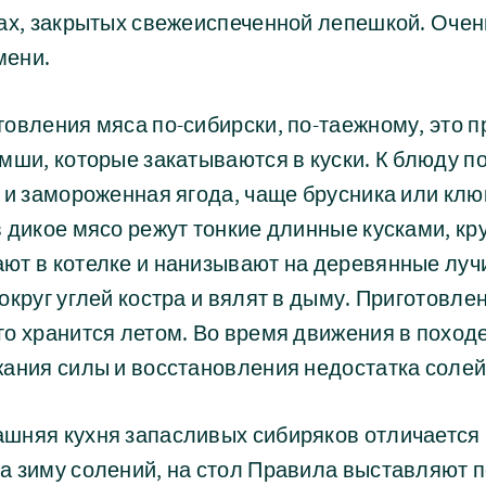
ах, закрытых свежеиспеченной лепешкой. Очен
мени.
овления мяса по-сибирски, по-таежному, это п
мши, которые закатываются в куски. К блюду 
 и замороженная ягода, чаще брусника или клю
 дикое мясо режут тонкие длинные кусками, кр
ют в котелке и нанизывают на деревянные лучи
округ углей костра и вялят в дыму. Приготовле
го хранится летом. Во время движения в поход
ания силы и восстановления недостатка солей
шняя кухня запасливых сибиряков отличается
а зиму солений, на стол Правила выставляют 