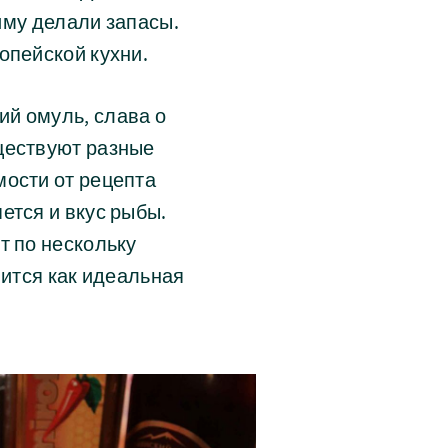
зиму делали запасы.
опейской кухни.
й омуль, слава о
ществуют разные
мости от рецепта
ется и вкус рыбы.
т по нескольку
нится как идеальная