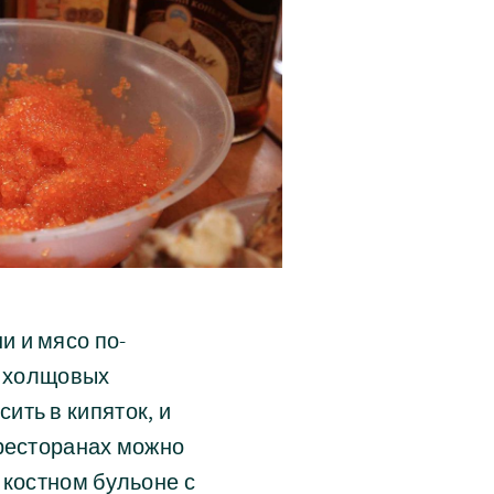
и и мясо по-
 в холщовых
ить в кипяток, и
 ресторанах можно
 костном бульоне с