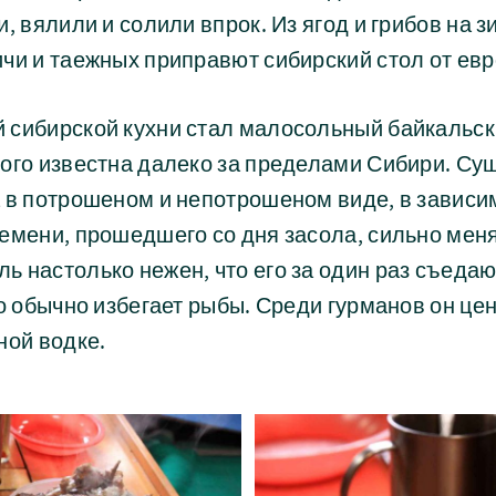
и, вялили и солили впрок. Из ягод и грибов на 
чи и таежных приправют сибирский стол от евр
 сибирской кухни стал малосольный байкальски
рого известна далеко за пределами Сибири. Су
 в потрошеном и непотрошеном виде, в зависи
емени, прошедшего со дня засола, сильно меня
 настолько нежен, что его за один раз съедаю
то обычно избегает рыбы. Среди гурманов он це
ной водке.