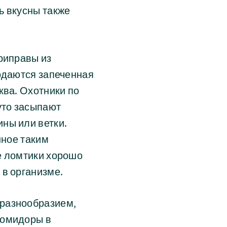
ь вкусны также
риправы из
подаются запеченная
ква. Охотники по
уто засыпают
ны или ветки.
нное таким
е ломтики хорошо
 в организме.
 разнообразием,
помидоры в