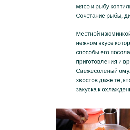
мясо и рыбу коптил
Сочетание рыбы, ди
Местной изюминкой
нежном вкусе кото
способы его посола
приготовления и вр
Свежесоленый омуль
хвостов даже те, к
закуска к охлажден