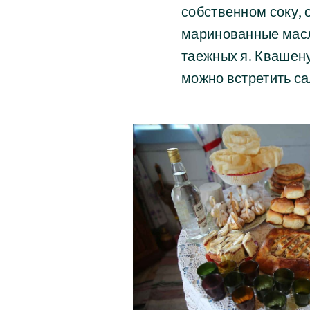
собственном соку, 
маринованные масл
таежных я. Квашену
можно встретить са