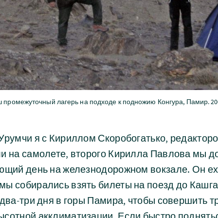
 промежуточный лагерь на подходе к подножию Конгура, Памир. 200
Урумчи я с Кириллом Скоробогатько, редактор
ли на самолете, второго Кирилла Павлова мы 
ующий день на железнодорожном вокзале. Он ех
ы собирались взять билеты на поезд до Кашгар
 два-три дня в горы Памира, чтобы совершить 
ысотной акклиматизации. Если быстро поднятьс