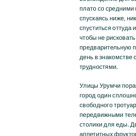
плато со средними 
спускаясь ниже, ни
спуститься оттуда 
чтобы не рисковать
предварительную п
день в знакомстве 
трудностями.
Улицы Урумчи пораж
город один сплошно
свободного тротуар
передвижными тележ
столики для еды. 
аппетитных фруктов