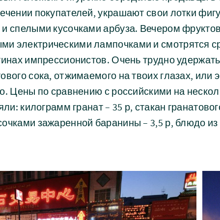
лечении покупателей, украшают свои лотки фи
 и спелыми кусочками арбуза. Вечером фрукто
ми электрическими лампочками и смотрятся 
тинах импрессионистов. Очень трудно удержать
ового сока, отжимаемого на твоих глазах, или э
о. Цены по сравнению с российскими на нескол
яли: килограмм гранат – 35 р, стакан гранатового
очками зажаренной баранины – 3,5 р, блюдо из