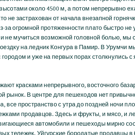
высотами около 4500 м, а потом непрерывно еха
кто не застрахован от начала внезапной горнячк
из-за огромной протяженности плато быстро не 
 и не мучиться возможной головной болью, мы
оездку на ледник Конгура в Памир. В Урумчи м
с городом и уже на первых порах столкнулись 
ают красками непрерывного, восточного базар
й рынок. В центре для пешеходов нет привычн
а, все пространство с утра до поздней ночи пл
ками продавцов. Здесь и фрукты, и мясо, и л
Двигающиеся автомобили и пешеходы мирно со
ых тележек. Уйгурские бородатые продавцы в 