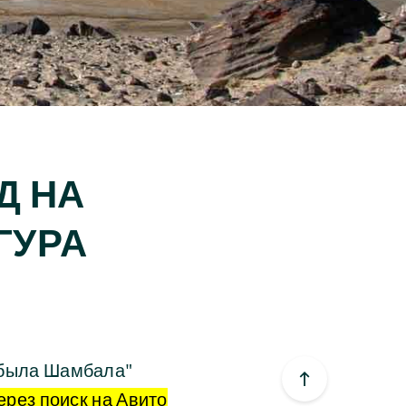
Д НА
ГУРА
ь была Шамбала"
ерез поиск на Авито