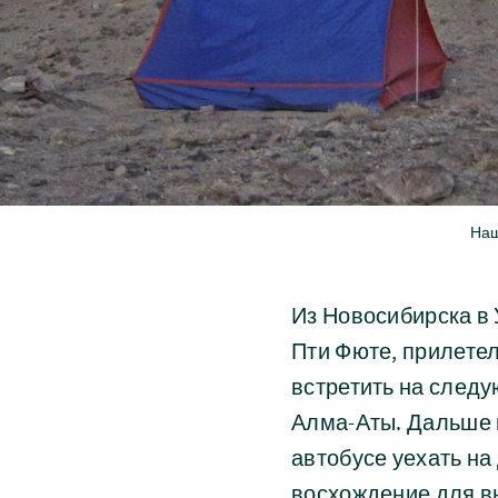
Наш
Из Новосибирска в 
Пти Фюте, прилете
встретить на след
Алма-Аты. Дальше м
автобусе уехать на
восхождение для в