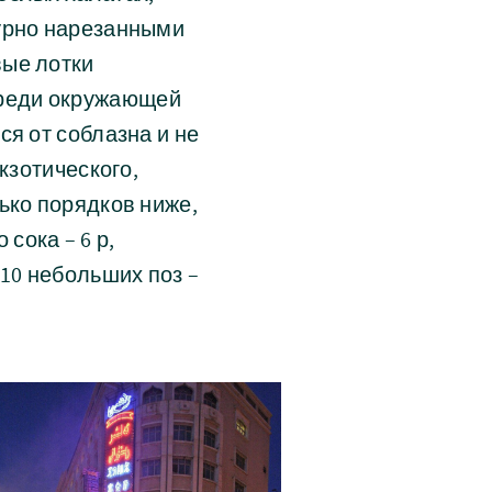
гурно нарезанными
вые лотки
среди окружающей
ся от соблазна и не
кзотического,
ько порядков ниже,
 сока – 6 р,
 10 небольших поз –