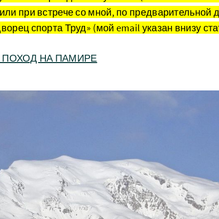
 или при встрече со мной, по предварительной 
ворец спорта Труд» (мой email указан внизу ста
ПОХОД НА ПАМИРЕ