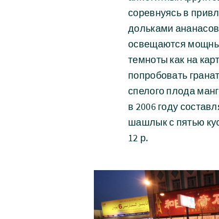
соревнуясь в прив
дольками ананасов
освещаются мощны
темноты как на кар
попробовать гранат
спелого плода манг
в 2006 году составл
шашлык с пятью кус
12 р.