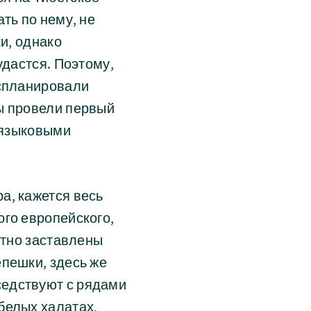
ть по нему, не
и, однако
удастся. Поэтому,
 спланировали
ы провели первый
с языковыми
а, кажется весь
ого европейского,
отно заставлены
епешки, здесь же
седствуют с рядами
белых халатах,