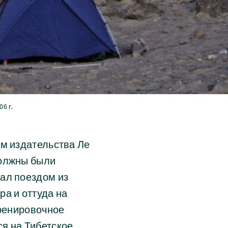
6 г.
ом издательства Ле
должны были
ал поездом из
а и оттуда на
тренировочное
я на Тибетское