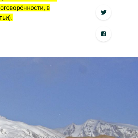
договорённости, в
тьи).